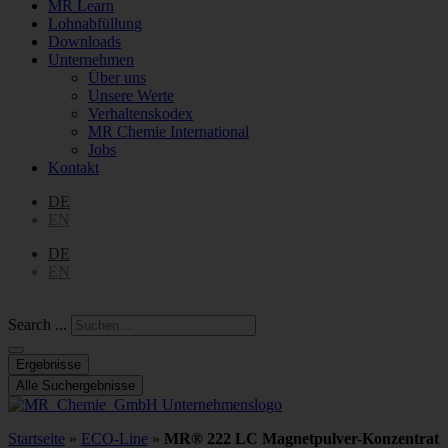
MR Learn
Lohnabfüllung
Downloads
Unternehmen
Über uns
Unsere Werte
Verhaltenskodex
MR Chemie International
Jobs
Kontakt
DE
EN
DE
EN
Search ...
Ergebnisse
Alle Suchergebnisse
Startseite
»
ECO-Line
»
MR® 222 LC Magnetpulver-Konzentrat