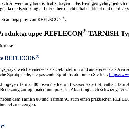
t nach Anwendung händisch abzutragen – das Reinigen gelingt jedoch mü
, da die Benetzung auf der Oberschicht erhalten bleibt und nicht ver
®
n 3D Scanningspray von REFLECON
.
®
r Produktgruppe REFLECON
TARNISH Ty
rfnisse!
®
arke REFLECON
gsprays, welche einerseits als Gebindeform und andererseits als Aeroso
e Sprühpistole, die passende Sprühpistole finden Sie hier:
https://ww
ngegen Tarnish 80 lösemittelfrei und wasserbasiert ist, enthält Tarni
Benetzung zur optimalen und präzisen Abtastung auch schwierigster O
neben dem Tarnish 80 und Tarnish 90 auch einen praktischen REFLEC
ühnebel zu erzeugen.
ays