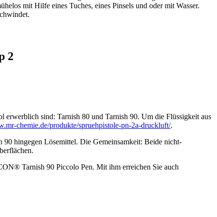
helos mit Hilfe eines Tuches, eines Pinsels und oder mit Wasser.
schwindet.
p 2
l erwerblich sind: Tarnish 80 und Tarnish 90. Um die Flüssigkeit aus
w.mr-chemie.de/produkte/spruehpistole-pn-2a-druckluft/
.
sh 90 hingegen Lösemittel. Die Gemeinsamkeit: Beide nicht-
berflächen.
ON® Tarnish 90 Piccolo Pen. Mit ihm erreichen Sie auch