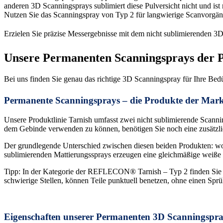
anderen 3D Scanningsprays sublimiert diese Pulversicht nicht und is
Nutzen Sie das Scanningspray von Typ 2 für langwierige Scanvorgänge
Erzielen Sie präzise Messergebnisse mit dem nicht sublimierende
Unsere Permanenten Scanningsprays de
Bei uns finden Sie genau das richtige 3D Scanningspray für Ihre Bedü
Permanente Scanningsprays – die Produkte der M
Unsere Produktlinie Tarnish umfasst zwei nicht sublimierende Scannin
dem Gebinde verwenden zu können, benötigen Sie noch eine zusätzlich
Der grundlegende Unterschied zwischen diesen beiden Produkten: wohi
sublimierenden Mattierungssprays erzeugen eine gleichmäßige weiße 
Tipp: In der Kategorie der REFLECON® Tarnish – Typ 2 finden Sie 
schwierige Stellen, können Teile punktuell benetzen, ohne einen Spr
Eigenschaften unserer Permanenten 3D Scanningspr