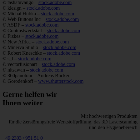
© tashatuvango –
stock.adobe.com
© klesign –
stock.adobe.com
© Michal Hubka –
stock.adobe.com
© Web Buttons Inc –
stock.adobe.com
© ASDF –
stock.adobe.com
© Contrastwerkstatt –
stock.adobe.com
© Fizkes –
stock.adobe.com
© New Africa –
stock.adobe.com
© Minerva Studio –
stock.adobe.com
© Robert Kneschke –
stock.adobe.com
© s_l –
stock.adobe.com
© vectorfusionart –
stock.adobe.com
© nitsawan –
stock.adobe.com
© 360panotour – Andreas Bücker
© Gorodenkoff –
www.shutterstock.com
Gerne helfen wir
Ihnen weiter
Mit hochwertigen Produkten
für die Zerstörungsfreie Werkstoffprüfung, das 3D Laserscanning
und den Hygienebereich
+49 2303 / 951 51 0