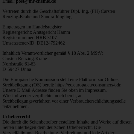
Email:
post@mr-chemie.de
Vertreten durch die Geschäftsführer Dipl.-Ing. (FH) Carsten
Renzing-Krahe und Sandra Jüngling
Eingetragen im Handelsregister
Registergericht: Amtsgericht Hamm
Registernummer: HRB 3107
Umsatzsteuer-ID: DE124792462
Inhaltlich Verantwortlicher gemäß § 18 Abs. 2 MStV:
Carsten Renzing-Krahe
Nordstraße 61-63
D-59427 Unna
Die Europäische Kommission stellt eine Plattform zur Online-
Streitbeilegung (OS) bereit: https://ec.europa.eu/consumers/odr.
Unsere E-Mail-Adresse finden Sie oben im Impressum.
Wir sind weder verpflichtet noch bereit, an
Streitbeilegungsverfahren vor einer Verbraucherschlichtungsstelle
teilzunehmen.
Urheberrecht
Die durch die Seitenbetreiber erstellten Inhalte und Werke auf diesen
Seiten unterliegen dem deutschen Urheberrecht. Die
Vervielfältigung, Bearbeitung, Verbreitung und jede Art der