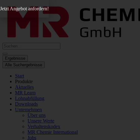
Zum
Jetzt Angebot anfordern!
Inhalt
springen
Search
...
Ergebnisse
Alle Suchergebnisse
Start
Produkte
Aktuelles
MR Learn
Lohnabfüllung
Downloads
Unternehmen
Über uns
Unsere Werte
Verhaltenskodex
MR Chemie International
Jobs