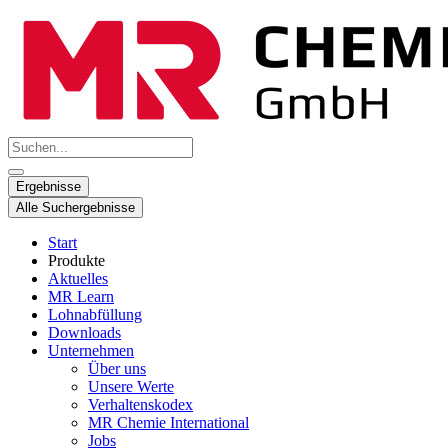
Zum
Inhalt
springen
Search
...
Ergebnisse
Alle Suchergebnisse
Start
Produkte
Aktuelles
MR Learn
Lohnabfüllung
Downloads
Unternehmen
Über uns
Unsere Werte
Verhaltenskodex
MR Chemie International
Jobs