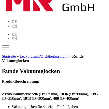
DE
EN
DE
EN
Startseite
»
Leckprüfung/Dichtheitsprüfung
»
Runde
Vakuumglocken
Runde Vakuumglocken
Produktbeschreibung:
Artikelnummern: 596
(D=125mm),
1036
(D=200mm),
1395
(D=250mm),
1913
(D=300mm),
466
(D=400mm)
Vakuumglocken für spezielle Prüfaufgaben