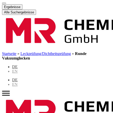
Ergebnisse
Alle Suchergebnisse
Startseite
»
Leckprüfung/Dichtheitsprüfung
»
Runde
Vakuumglocken
DE
EN
DE
EN