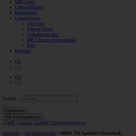
MR Learn
Lohnabfüllung
Downloads
Unternehmen
Über uns
Unsere Werte
Verhaltenskodex
MR Chemie International
Jobs
Kontakt
DE
EN
DE
EN
Search ...
Ergebnisse
Alle Suchergebnisse
Startseite
»
Spezialprodukte
»
MR® 751 Spezial-Ultraschall-