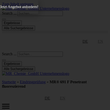
Zum Inhalt springen
Jetzt Angebot anfordern!
Search ...
Ergebnisse
Alle Suchergebnisse
DE
EN
Search ...
Ergebnisse
Alle Suchergebnisse
Startseite
»
Eindringprüfung
»
MR® 691 F Penetrant
fluoreszierend
DE
EN