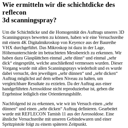
Wie ermitteln wir die schichtdicke des
reflecon
3d scanningspray?
Um die Schichtdicke und die Homogenität des Auftrags unseres 3D
Scanningsprays bewerten zu können, haben wir eine Versuchsreihe
mit einem 4K Digitalmikroskop von Keyence aus der Baureihe
VHX durchgeführt. Das Mikroskop ist dazu in der Lage,
Höhenunterschiede im betrachteten Messbereich zu erkennen. Wir
haben dazu Glasplättchen einmal „sehr dünn“ und einmal „sehr
dick“ eingesprüht, welche anschließend vermessen wurden. Dieser
Vorgang wurde mit allen Scanningsprays wiederholt und es wurde
dabei versucht, den jeweiligen „sehr dünnen“ und „sehr dicken“
Auftrag möglichst auf dem selben Niveau zu halten, um
vergleichbare Resultate zu erzielen. Da der Auftrag aus einer
handgeführten Aerosoldose nicht reproduzierbar ist, geben die
Ergebnisse lediglich eine Orientierungshilfe.
Nachfolgend ist zu erkennen, wie wir im Versuch einen „sehr
dünnen“ und einen „sehr dicken“ Auftrag definieren. Gearbeitet
wurde mit REFLECON Tarnish 11 aus der Aerosoldose. Eine
ähnliche Versuchsreihe mit unseren Gebindewaren und einer
Spritzpistole folgt zu einem späteren Zeitpunkt.