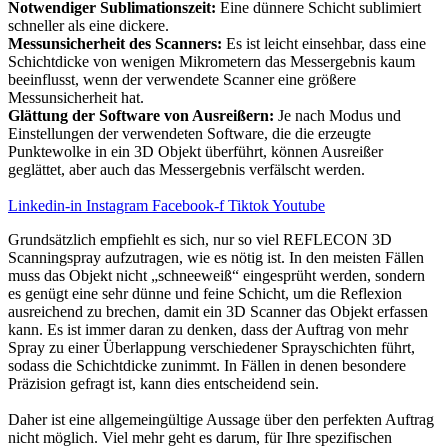
Notwendiger Sublimationszeit:
Eine dünnere Schicht sublimiert
schneller als eine dickere.
Messunsicherheit des Scanners:
Es ist leicht einsehbar, dass eine
Schichtdicke von wenigen Mikrometern das Messergebnis kaum
beeinflusst, wenn der verwendete Scanner eine größere
Messunsicherheit hat.
Glättung der Software von Ausreißern:
Je nach Modus und
Einstellungen der verwendeten Software, die die erzeugte
Punktewolke in ein 3D Objekt überführt, können Ausreißer
geglättet, aber auch das Messergebnis verfälscht werden.
Linkedin-in
Instagram
Facebook-f
Tiktok
Youtube
Grundsätzlich empfiehlt es sich, nur so viel REFLECON 3D
Scanningspray aufzutragen, wie es nötig ist. In den meisten Fällen
muss das Objekt nicht „schneeweiß“ eingesprüht werden, sondern
es genügt eine sehr dünne und feine Schicht, um die Reflexion
ausreichend zu brechen, damit ein 3D Scanner das Objekt erfassen
kann. Es ist immer daran zu denken, dass der Auftrag von mehr
Spray zu einer Überlappung verschiedener Sprayschichten führt,
sodass die Schichtdicke zunimmt. In Fällen in denen besondere
Präzision gefragt ist, kann dies entscheidend sein.
Daher ist eine allgemeingültige Aussage über den perfekten Auftrag
nicht möglich. Viel mehr geht es darum, für Ihre spezifischen