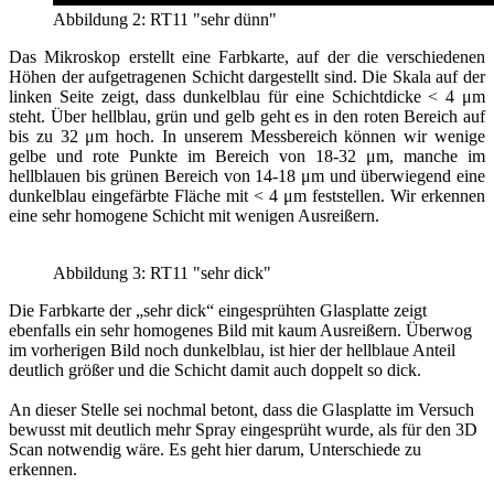
Abbildung 2: RT11 "sehr dünn"
Das Mikroskop erstellt eine Farbkarte, auf der die verschiedenen
Höhen der aufgetragenen Schicht dargestellt sind. Die Skala auf der
linken Seite zeigt, dass dunkelblau für eine Schichtdicke < 4 μm
steht. Über hellblau, grün und gelb geht es in den roten Bereich auf
bis zu 32 μm hoch. In unserem Messbereich können wir wenige
gelbe und rote Punkte im Bereich von 18-32 μm, manche im
hellblauen bis grünen Bereich von 14-18 μm und überwiegend eine
dunkelblau eingefärbte Fläche mit < 4 μm feststellen. Wir erkennen
eine sehr homogene Schicht mit wenigen Ausreißern.
Abbildung 3: RT11 "sehr dick"
Die Farbkarte der „sehr dick“ eingesprühten Glasplatte zeigt
ebenfalls ein sehr homogenes Bild mit kaum Ausreißern. Überwog
im vorherigen Bild noch dunkelblau, ist hier der hellblaue Anteil
deutlich größer und die Schicht damit auch doppelt so dick.
An dieser Stelle sei nochmal betont, dass die Glasplatte im Versuch
bewusst mit deutlich mehr Spray eingesprüht wurde, als für den 3D
Scan notwendig wäre. Es geht hier darum, Unterschiede zu
erkennen.